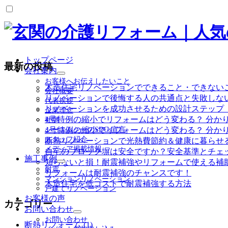
トップページ
最新の投稿
会社案内
サ
お客様へお伝えしたいこと
ブ
木造住宅リノベーションでできること・できない
会社概要
メ
リノベーションで後悔する人の共通点と失敗しな
代表挨拶
ニ
リノベーションを成功させるための設計ステップ
企業理念
ュ
4号特例の縮小でリフォームはどう変わる？ 分か
社訓
ー
シーエムシーのSDGs宣言
4号特例の縮小でリフォームはどう変わる？ 分か
を
スタッフ紹介
断熱リノベーションで光熱費節約＆健康に暮らせ
展
メディア掲載情報
開
自宅のブロック塀は安全ですか？安全基準とチェ
施工事例
知らないと損！耐震補強やリフォームで使える補
サ
耐震
リフォームは耐震補強のチャンスです！
ブ
マンションリノベーション
木造住宅を低コストで耐震補強する方法
メ
戸建てリノベーション
ニ
お客様の声
ュ
カテゴリー
お問い合わせ
ー
サ
お問い合わせ
を
断熱リフォーム (1)
ブ