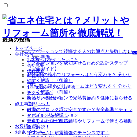
最新の投稿
トップページ
リノベーションで後悔する人の共通点と失敗しない
会社案内
ための準備
サ
お客様へお伝えしたいこと
リノベーションを成功させるための設計ステップ
ブ
会社概要
【完全ガイド】
メ
代表挨拶
4号特例の縮小でリフォームはどう変わる？ 分かり
ニ
企業理念
ュ
やすく解説！〈後編〉
社訓
ー
4号特例の縮小でリフォームはどう変わる？ 分かり
シーエムシーのSDGs宣言
を
やすく解説！〈前編〉
スタッフ紹介
展
断熱リノベーションで光熱費節約＆健康に暮らせる
メディア掲載情報
開
住まいへ！
施工事例
サ
自宅のブロック塀は安全ですか？安全基準とチェッ
耐震
ブ
クポイントを解説！
マンションリノベーション
メ
戸建てリノベーション
知らないと損！耐震補強やリフォームで使える補助
ニ
お客様の声
金を解説！
ュ
お問い合わせ
リフォームは耐震補強のチャンスです！
ー
サ