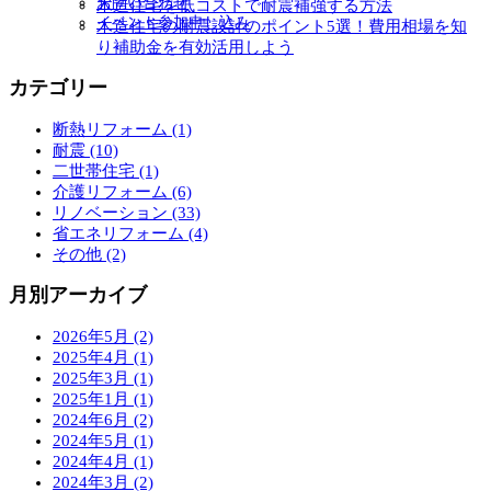
お問い合わせ
木造住宅を低コストで耐震補強する方法
を
ブ
イベント参加申し込み
木造住宅の耐震設計のポイント5選！費用相場を知
展
メ
り補助金を有効活用しよう
開
ニ
ュ
カテゴリー
ー
を
断熱リフォーム (1)
展
耐震 (10)
開
二世帯住宅 (1)
介護リフォーム (6)
リノベーション (33)
省エネリフォーム (4)
その他 (2)
月別アーカイブ
2026年5月 (2)
2025年4月 (1)
2025年3月 (1)
2025年1月 (1)
2024年6月 (2)
2024年5月 (1)
2024年4月 (1)
2024年3月 (2)