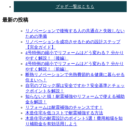
ブログ一覧はこちら
最新の投稿
リノベーションで後悔する人の共通点と失敗しない
ための準備
リノベーションを成功させるための設計ステップ
【完全ガイド】
4号特例の縮小でリフォームはどう変わる？ 分かり
やすく解説！〈後編〉
4号特例の縮小でリフォームはどう変わる？ 分かり
やすく解説！〈前編〉
断熱リノベーションで光熱費節約＆健康に暮らせる
住まいへ！
自宅のブロック塀は安全ですか？安全基準とチェッ
クポイントを解説！
知らないと損！耐震補強やリフォームで使える補助
金を解説！
リフォームは耐震補強のチャンスです！
木造住宅を低コストで耐震補強する方法
木造住宅の耐震設計のポイント5選！費用相場を知
り補助金を有効活用しよう