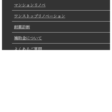
マンションリノベ
ワンストップリノベーション
耐震診断
補助金について
よくあるご質問
〒530-0001
大阪府
大阪市
北区梅田2丁目5-5
横山ビル8階
TEL：06-4798-7890 FAX：06-4798-7850
© 2020 株式会社シーエムシー一級建築士事務所