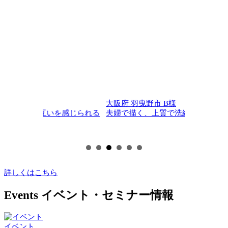
大阪府 羽曳野市 B様
大阪府 泉
感じられる
夫婦で描く、上質で洗練された暮らし
古き良き
詳しくはこちら
Events
イベント・セミナー情報
イベント