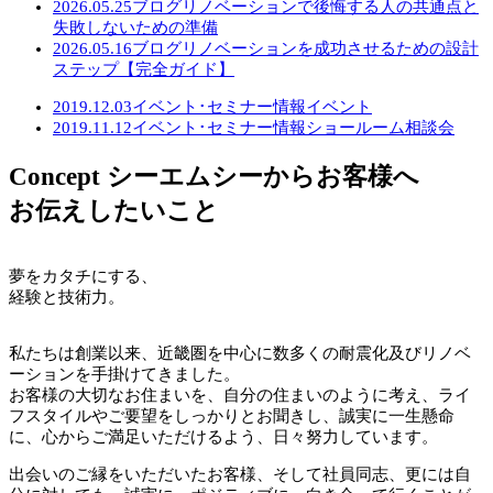
2026.05.25
ブログ
リノベーションで後悔する人の共通点と
失敗しないための準備
2026.05.16
ブログ
リノベーションを成功させるための設計
ステップ【完全ガイド】
2019.12.03
イベント･セミナー情報
イベント
2019.11.12
イベント･セミナー情報
ショールーム相談会
Concept
シーエムシーからお客様へ
お伝えしたいこと
夢をカタチにする、
経験と技術力。
私たちは創業以来、近畿圏を中心に数多くの耐震化及びリノベ
ーションを手掛けてきました。
お客様の大切なお住まいを、自分の住まいのように考え、ライ
フスタイルやご要望をしっかりとお聞きし、誠実に一生懸命
に、心からご満足いただけるよう、日々努力しています。
出会いのご縁をいただいたお客様、そして社員同志、更には自