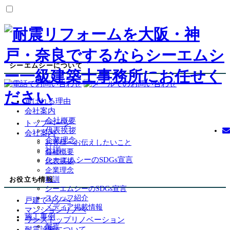
シーエムシーについて
選ばれる理由
会社案内
会社概要
トップページ
代表挨拶
会社案内
企業理念
お客様へお伝えしたいこと
社訓
会社概要
シーエムシーのSDGs宣言
代表挨拶
企業理念
お役立ち情報
社訓
シーエムシーのSDGs宣言
スタッフ紹介
戸建てリノベ
メディア掲載情報
マンションリノベ
施工事例
ワンストップリノベーション
耐震
耐震診断について