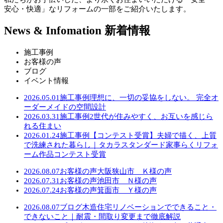
安心・快適」なリフォームの一部をご紹介いたします。
News & Infomation
新着情報
施工事例
お客様の声
ブログ
イベント情報
2026.05.01
施工事例
理想に、一切の妥協をしない。 完全オ
ーダーメイドの空間設計
2026.03.31
施工事例
2世代が住みやすく、お互いを感じら
れる住まい
2026.01.24
施工事例
【コンテスト受賞】夫婦で描く、上質
で洗練された暮らし｜タカラスタンダード家事らくリフォ
ーム作品コンテスト受賞
2026.08.07
お客様の声
大阪狭山市 Ｋ様の声
2026.07.31
お客様の声
池田市 Ｎ様の声
2026.07.24
お客様の声
箕面市 Ｙ様の声
2026.08.07
ブログ
木造住宅リノベーションでできること・
できないこと｜耐震・間取り変更まで徹底解説