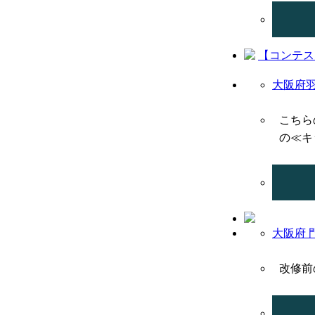
大阪府羽
こちら
の≪キ
大阪府 
改修前