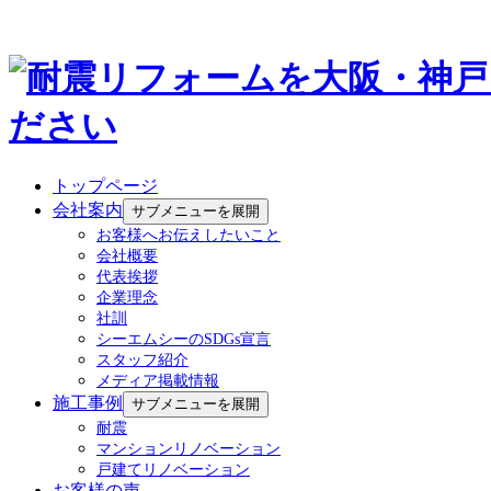
トップページ
会社案内
サブメニューを展開
お客様へお伝えしたいこと
会社概要
代表挨拶
企業理念
社訓
シーエムシーのSDGs宣言
スタッフ紹介
メディア掲載情報
施工事例
サブメニューを展開
耐震
マンションリノベーション
戸建てリノベーション
お客様の声