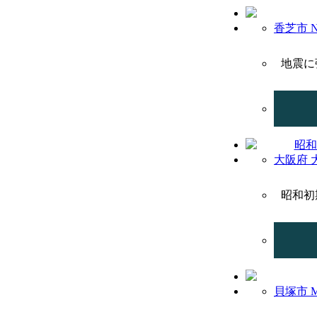
香芝市 
地震に
大阪府 
昭和初
貝塚市 