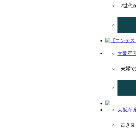
2世代
大阪府 
夫婦で
大阪府 
古き良