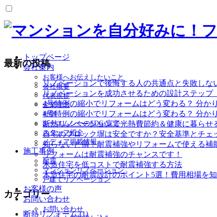
トップページ
最新の投稿
会社案内
お客様へお伝えしたいこと
リノベーションで後悔する人の共通点と失敗しな
会社概要
リノベーションを成功させるための設計ステップ
代表挨拶
4号特例の縮小でリフォームはどう変わる？ 分か
企業理念
4号特例の縮小でリフォームはどう変わる？ 分か
社訓
シーエムシーのSDGs宣言
断熱リノベーションで光熱費節約＆健康に暮らせ
スタッフ紹介
自宅のブロック塀は安全ですか？安全基準とチェ
メディア掲載情報
知らないと損！耐震補強やリフォームで使える補
施工事例
リフォームは耐震補強のチャンスです！
耐震
木造住宅を低コストで耐震補強する方法
マンションリノベーション
木造住宅の耐震設計のポイント5選！費用相場を
戸建てリノベーション
お客様の声
カテゴリー
お問い合わせ
お問い合わせ
断熱リフォーム (1)