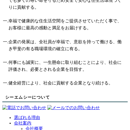
でも多くの尊い命を守るため
安全で安心な住生活環境づく
り
に貢献する。
一.幸福で健康的な住生活空間をご提供させていただく事で、
お客様に最高の感動と満足
をお届けする。
一.企業の発展は、全社員が幸福で、意欲を持って働ける、
働
き甲斐の有る職場環境の確立
に有る。
一.何事にも誠実に、一生懸命に取り組むことにより、
社会に
評価され、必要とされる企業
を目指す。
一.健全経営により、
社会に貢献する企業
となり続ける。
シーエムシーについて
選ばれる理由
会社案内
会社概要