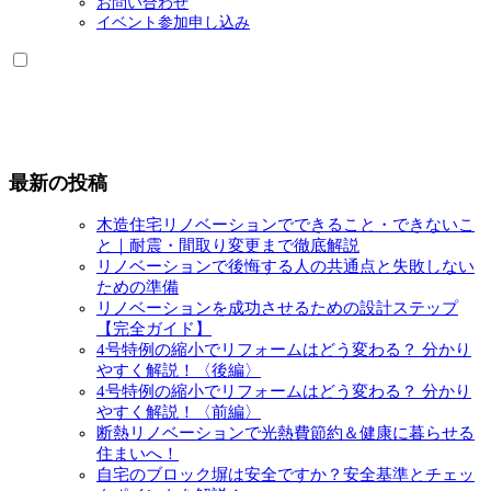
お問い合わせ
を
ブ
イベント参加申し込み
展
メ
開
ニ
ュ
ー
を
展
開
最新の投稿
木造住宅リノベーションでできること・できないこ
と｜耐震・間取り変更まで徹底解説
リノベーションで後悔する人の共通点と失敗しない
ための準備
リノベーションを成功させるための設計ステップ
【完全ガイド】
4号特例の縮小でリフォームはどう変わる？ 分かり
やすく解説！〈後編〉
4号特例の縮小でリフォームはどう変わる？ 分かり
やすく解説！〈前編〉
断熱リノベーションで光熱費節約＆健康に暮らせる
住まいへ！
自宅のブロック塀は安全ですか？安全基準とチェッ