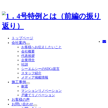
トップページ
会社案内
サ
お客様へお伝えしたいこと
ブ
会社概要
メ
代表挨拶
ニ
企業理念
ュ
社訓
ー
シーエムシーのSDGs宣言
を
スタッフ紹介
展
メディア掲載情報
開
施工事例
サ
耐震
ブ
マンションリノベーション
メ
戸建てリノベーション
ニ
お客様の声
ュ
お問い合わせ
ー
サ