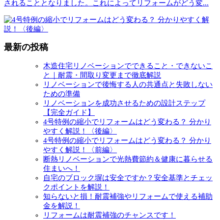
されることとなりました。これによってリフォームがどう変
...
最新の投稿
木造住宅リノベーションでできること・できないこ
と｜耐震・間取り変更まで徹底解説
リノベーションで後悔する人の共通点と失敗しない
ための準備
リノベーションを成功させるための設計ステップ
【完全ガイド】
4号特例の縮小でリフォームはどう変わる？ 分かり
やすく解説！〈後編〉
4号特例の縮小でリフォームはどう変わる？ 分かり
やすく解説！〈前編〉
断熱リノベーションで光熱費節約＆健康に暮らせる
住まいへ！
自宅のブロック塀は安全ですか？安全基準とチェッ
クポイントを解説！
知らないと損！耐震補強やリフォームで使える補助
金を解説！
リフォームは耐震補強のチャンスです！