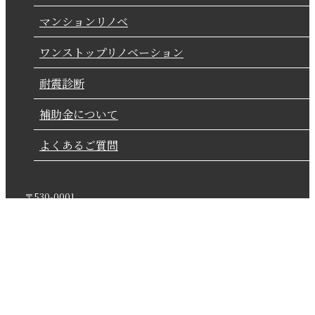
マンションリノベ
ワンストップリノベーション
耐震診断
補助金について
よくあるご質問
〒530-0001
大阪府
大阪市
北区梅田2丁目5-5
横山ビル8階
TEL：06-4798-7890 FAX：06-4798-7850
© 2020 株式会社シーエムシー一級建築士事務所