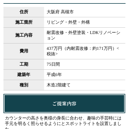
住所
大阪府 高槻市
施工箇所
リビング・外壁・外構
耐震改修・外壁塗装・LDKリノベーシ
施工内容
ョン
437万円（内耐震改修：約171万円）<
費用
税抜>
工期
75日間
建築年
平成6年
種別
木造2階建て
ご提案内容
カウンターの高さを奥様の身長に合わせ、趣味の手芸時には
手元を明るく照らせるようにとスポットライトを設置しまし