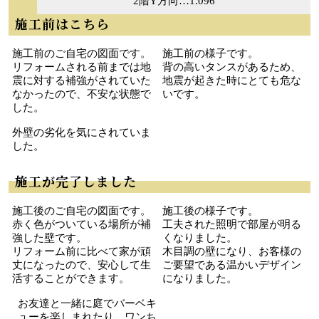
2階Y方向…1.096
施工前はこちら
施工前のご自宅の図面です。
施工前の様子です。
リフォームされる前までは地
背の高いタンスがあるため、
震に対する補強がされていた
地震が起きた時にとても危な
なかったので、不安な状態で
いです。
した。
外壁の劣化を気にされていま
した。
施工が完了しました
施工後のご自宅の図面です。
施工後の様子です。
赤く色がついている場所が補
工夫された照明で部屋が明る
強した壁です。
くなりました。
リフォーム前に比べて家が頑
木目調の壁になり、お客様の
丈になったので、安心して生
ご要望である温かいデザイン
活することができます。
になりました。
お友達と一緒に庭でバーベキ
ューを楽しまれたり、ワンち