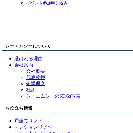
ブ
イベント参加申し込み
展
メ
開
ニ
ュ
ー
を
展
開
シーエムシーについて
選ばれる理由
会社案内
会社概要
代表挨拶
企業理念
社訓
シーエムシーのSDGs宣言
お役立ち情報
戸建てリノベ
マンションリノベ