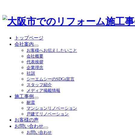
トップページ
会社案内
サ
お客様へお伝えしたいこと
ブ
会社概要
メ
代表挨拶
ニ
企業理念
ュ
社訓
ー
シーエムシーのSDGs宣言
を
スタッフ紹介
展
メディア掲載情報
開
施工事例
サ
耐震
ブ
マンションリノベーション
メ
戸建てリノベーション
ニ
お客様の声
ュ
お問い合わせ
ー
サ
お問い合わせ
を