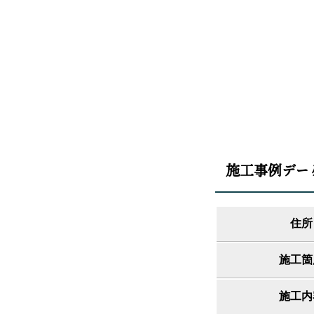
施工事例デー
住所
施工箇
施工内