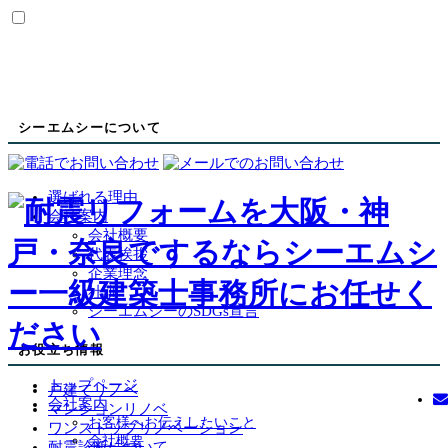
シーエムシーについて
選ばれる理由
会社案内
会社概要
代表挨拶
企業理念
社訓
シーエムシーのSDGs宣言
お役立ち情報
トップページ
戸建てリノベ
会社案内
マンションリノベ
お客様へお伝えしたいこと
ワンストップリノベーション
会社概要
耐震診断について