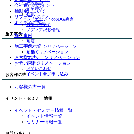
代表挨拶
会社選びのポイント
企業理念
補助金について
社訓
リフォームの流れ
シーエムシーのSDGs宣言
よくあるご質問
スタッフ紹介
メディア掲載情報
施工事例
施工事例
耐震
施工事例一覧
マンションリノベーション
耐震
戸建てリノベーション
マンションリノベーション
お客様の声
戸建てリノベーション
お問い合わせ
お問い合わせ
イベント参加申し込み
お客様の声
お客様の声一覧
イベント・セミナー情報
イベント・セミナー情報一覧
イベント情報一覧
セミナー情報一覧
お問い合わせ