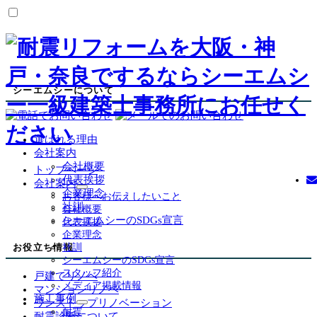
シーエムシーについて
選ばれる理由
会社案内
会社概要
トップページ
代表挨拶
会社案内
サ
企業理念
お客様へお伝えしたいこと
ブ
社訓
会社概要
メ
シーエムシーのSDGs宣言
代表挨拶
ニ
企業理念
ュ
お役立ち情報
社訓
ー
シーエムシーのSDGs宣言
を
スタッフ紹介
戸建てリノベ
展
メディア掲載情報
マンションリノベ
開
施工事例
ワンストップリノベーション
サ
耐震
耐震診断について