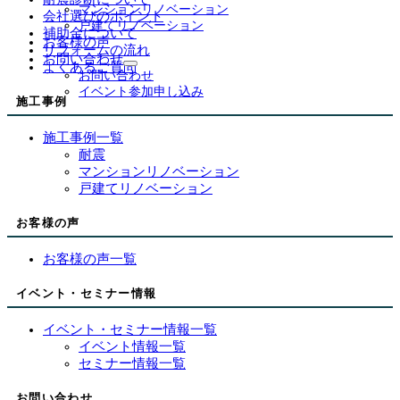
ブ
マンションリノベーション
会社選びのポイント
メ
戸建てリノベーション
補助金について
ニ
お客様の声
リフォームの流れ
ュ
お問い合わせ
よくあるご質問
ー
サ
お問い合わせ
を
ブ
イベント参加申し込み
展
施工事例
メ
開
ニ
ュ
施工事例一覧
ー
耐震
を
マンションリノベーション
展
戸建てリノベーション
開
お客様の声
お客様の声一覧
イベント・セミナー情報
イベント・セミナー情報一覧
イベント情報一覧
セミナー情報一覧
お問い合わせ