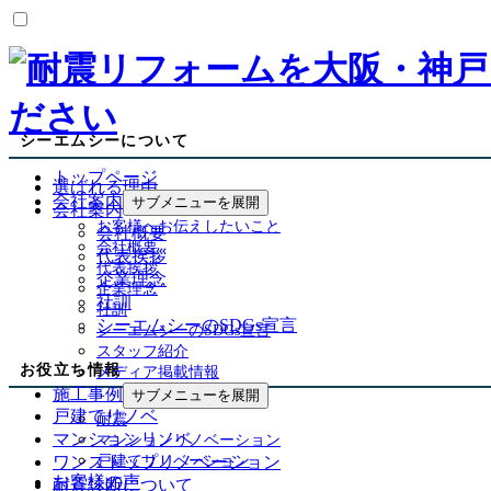
シーエムシーについて
トップページ
選ばれる理由
会社案内
サブメニューを展開
会社案内
お客様へお伝えしたいこと
会社概要
会社概要
代表挨拶
代表挨拶
企業理念
企業理念
社訓
社訓
シーエムシーのSDGs宣言
シーエムシーのSDGs宣言
スタッフ紹介
お役立ち情報
メディア掲載情報
施工事例
サブメニューを展開
戸建てリノベ
耐震
マンションリノベ
マンションリノベーション
ワンストップリノベーション
戸建てリノベーション
お客様の声
耐震診断について